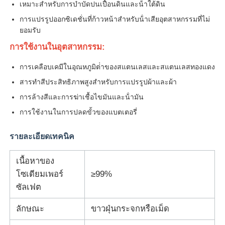
เหมาะสําหรับการบําบัดปนเปื้อนดินและน้ําใต้ดิน
การแปรรูปออกซิเดชั่นที่ก้าวหน้าสําหรับน้ําเสียอุตสาหกรรมที่ไม่
คลอไรด์
ยอมรับ
การใช้งานในอุตสาหกรรม:
สารเสริมน้ํามัน
การเคลือบเคมีในอุณหภูมิต่ําของสแตนเลสและสแตนเลสทองแดง
สารทําสีประสิทธิภาพสูงสําหรับการแปรรูปผ้าและผ้า
เครื่องเติมสารเคมี
การล้างสีและการฆ่าเชื้อไขมันและน้ํามัน
การใช้งานในการปลดขั้วของแบตเตอรี่
สารเคมีกระบวนการแร่
รายละเอียดเทคนิค
สารเติมแต่งอาหาร
เนื้อหาของ
โซเดียมเพอร์
≥99%
สารเคมีโลหะ
ซัลเฟต
ลักษณะ
ขาวฝุ่นกระจกหรือเม็ด
วัตถุดิบอิเล็กทรอนิกส์