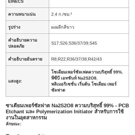
EINECS
ความหนาแน่น
2.4 ก./ซม.³
รูปร่าง
ผงผลึกสีขาว
คําอธิบายความ
S17;S26;S36/37/39;S45
ปลอดภัย
คำอธิบายอันตราย
R8;R22;R36/37/38;R42/43
โซเดียมเพอร์ซัลเฟตความบริสุทธิ์ 99%
,
พีซีบี เอทชันท์ Na2S2O8
,
แสงสูง:
พลิเมอริเซชั่น เริ่มต้น โซเดียม เพอร์
ซัลฟาต
ซาเดียมเพอร์ซัลฟาต Na2S2O8 ความบริสุทธิ์ 99% - PCB
Etchant และ Polymerization Initiator สําหรับการใช้
งานในอุตสาหกรรม
ลักษณะ: