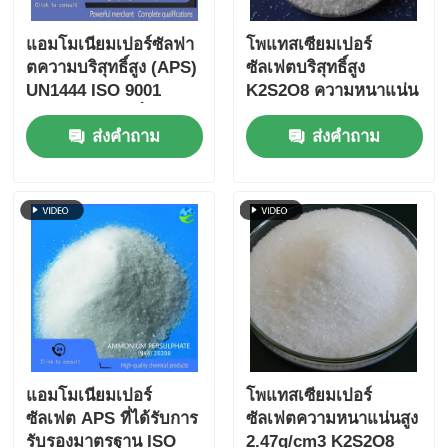
แอมโมเนียมเปอร์ซัลฟา
โพแทสเซียมเปอร์
ตความบริสุทธิ์สูง (APS)
ซัลเฟตบริสุทธิ์สูง
UN1444 ISO 9001
K2S2O8 ความหนาแน่น
รับรองหลอมในน้ําได้
2.47g/cm3 และปริมาณ
ส่งคำถาม
ส่งคำถาม
อย่างอิสระ สําหรับการ
โลหะหนัก ≤5 ppm ได้
ใช้งานอุตสาหกรรมและ
รับการรับรองมาตรฐาน
อิเล็กทรอนิกส์
ISO 9001
แอมโมเนียมเปอร์
โพแทสเซียมเปอร์
ซัลเฟต APS ที่ได้รับการ
ซัลเฟตความหนาแน่นสูง
รับรองมาตรฐาน ISO
2.47g/cm3 K2S2O8