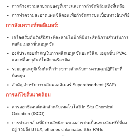
การล้างความสกปรกของรูที่เจาะและการกําจัดฟิล์มแห้งที่เหลือ
การทําความสะอาดแผ่นซิลิคอนเพื่อกําจัดสารปนเปื้อนทางอินทรีย์
เกี่ยวกับเรา
การสังเคราะห์พอลิเมอร์:
ทัวร์โรงงาน
เครื่องเริ่มต้นรังสีอิสระที่ละลายในน้ําที่มีประสิทธิภาพสําหรับการ
พอลิมเมอเรชั่นเอมูลชั่น
องค์ประกอบสําคัญในการผลิตเอมูลชั่นอะคริลิค, เอมูลชั่น PVAc,
ควบคุมคุณภาพ
และฟล็อกกุลันต์โพลียาคริลามิด
ระยะอุณหภูมิเริ่มต้นที่กว้างขวางสําหรับการควบคุมปฏิกิริยาที่
ติดต่อเรา
ยืดหยุ่น
สําคัญสําหรับการผลิตพอลลิเมอร์ Superabsorbent (SAP)
ข่าว
การแก้ไขสิ่งแวดล้อม
สารออกซิเดนต์หลักสําหรับเทคโนโลยี In Situ Chemical
ทุกกรณี
Oxidation (ISCO)
การทําลายล้างที่มีประสิทธิภาพของสารปนเปื้อนทางอินทรีย์ที่คง
อยู่ รวมถึง BTEX, ethenes chlorinated และ PAHs
เพอร์ซัลเฟต