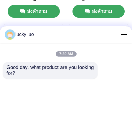
9001 สำหรับการ
CAS 7727-21-1 ผงผลึก
ส่งคำถาม
ส่งคำถาม
ทำความสะอาดเซมิ
สีขาว
คอนดักเตอร์และตัวริเริ่ม
การเกิดพอลิเมอร์เรซิน
อะคริลิก
lucky luo
7:30 AM
Good day, what product are you looking 
for?
ผงผลึกสีขาว ละลายน้ำ
อัมโมเนียมเพอร์ซัลฟาต
ได้ของแอมโมเนียมเปอร์
(NH4) 2S2O8 มีความ
ซัลเฟต APS สำหรับ
ละลายในน้ําเพื่อการปลด
อุตสาหกรรม สำหรับ
กระแสของแบตเตอรี่
ส่งคำถาม
ส่งคำถาม
บำบัดน้ำเสีย CAS 7727-
54-0