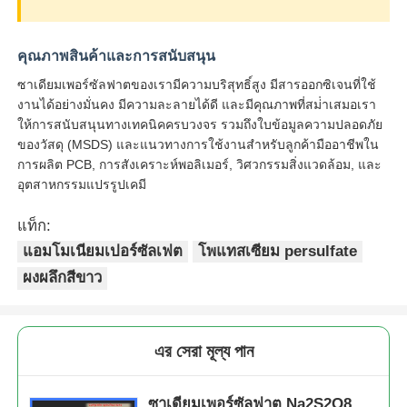
คุณภาพสินค้าและการสนับสนุน
ซาเดียมเพอร์ซัลฟาตของเรามีความบริสุทธิ์สูง มีสารออกซิเจนที่ใช้
งานได้อย่างมั่นคง มีความละลายได้ดี และมีคุณภาพที่สม่ําเสมอเรา
ให้การสนับสนุนทางเทคนิคครบวงจร รวมถึงใบข้อมูลความปลอดภัย
ของวัสดุ (MSDS) และแนวทางการใช้งานสําหรับลูกค้ามืออาชีพใน
การผลิต PCB, การสังเคราะห์พอลิเมอร์, วิศวกรรมสิ่งแวดล้อม, และ
อุตสาหกรรมแปรรูปเคมี
แท็ก:
แอมโมเนียมเปอร์ซัลเฟต
โพแทสเซียม persulfate
ผงผลึกสีขาว
এর সেরা মূল্য পান
ซาเดียมเพอร์ซัลฟาต Na2S2O8