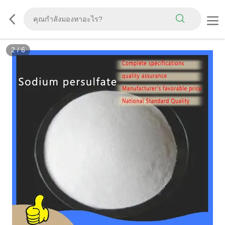
2
/
6