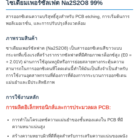
โซเดียมเพอร์ซัลเฟต Na2S2O8 99%
สารออกซิเดนความบริสุทธิ์สูงสําหรับ PCB etching, การเริ่มต้นการ
พอลิเมอเรชั่น, และการปรับปรุงสิ่งแวดล้อม
ภาพรวมสินค้า
ซาเดียมเพอร์ซัลฟาต (Na2S2O8) เป็นสารออกซิเดนสีขาวแบบ
กระจกที่แข็งแรงที่สร้างรากรากซัลฟาตที่มีศักยภาพเรด็อกซ์สูง (E0 =
+ 2.01V) ผ่านการใช้อุณหภูมิหรือการย่อยสลายทางกระตุ้นความ
สามารถในการออกซิเดนที่โดดเด่นนี้ทําให้มันเป็นสิ่งจําเป็นสําหรับ
การใช้งานอุตสาหกรรมที่ต้องการที่ต้องการกระบวนการออกซิเดน
แม่นยําและมีประสิทธิภาพ
การใช้งานหลัก
บ้าน
การผลิตอิเล็กทรอนิกส์และการประมวลผล PCB:
ผลิตภัณฑ์
การทําไมโครเอทช์ความแม่นยําของชั้นทองแดงใน PCB ที่มี
ความหนาแน่นสูง
สร้างความหยาบผิวที่ดีที่สุดสําหรับการเสริมความแน่นของผนัง
วิดีโอ