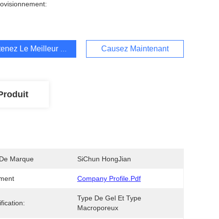
ovisionnement:
enez Le Meilleur Prix
Causez Maintenant
Produit
De Marque
SiChun HongJian
ment
Company Profile.pdf
Type De Gel Et Type 
fication:
Macroporeux