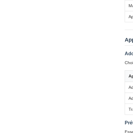
Ma
A
App
Ado
Choi
Ap
Ad
Ad
Tr
Pré
Esse