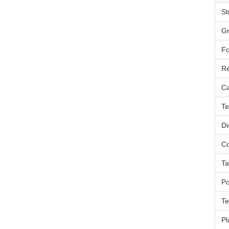
St
Gr
Fo
Ré
Ca
Te
Di
Co
Ta
Po
Te
Pl