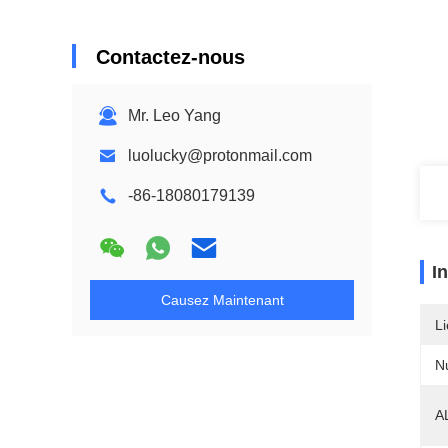
Contactez-nous
Mr. Leo Yang
luolucky@protonmail.com
-86-18080179139
I
Causez Maintenant
Li
N
A