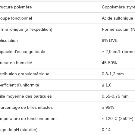
ructure polymère
Copolymère styr
oupe fonctionnel
Acide sulfonique 
rme ionique (à l'expédition)
Forme sodium (N
ticulation
8% DVB
pacité d'échange totale
≥ 2,0 eq/L (forme
neur en humidité
45-50%
stribution granulométrique
0,3-1,2 mm
efficient d'uniformité
≤ 1,6
ille moyenne des particules
0,55-0,75 mm
urcentage de billes intactes
≥ 95%
mpérature de fonctionnement
≤ 120°C (250°F)
age de pH (stabilité)
0-14