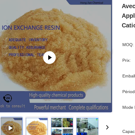
Avec
Appl
Cati
MOQ:
Prix:
Emball
Périod
Mode 
Capaci