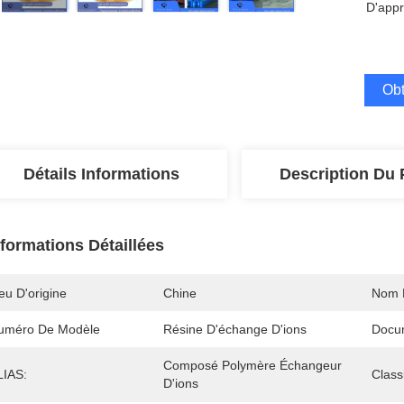
D'appr
Obt
Détails Informations
Description Du 
nformations Détaillées
eu D'origine
Chine
Nom 
uméro De Modèle
Résine D'échange D'ions
Docu
Composé Polymère Échangeur 
LIAS:
Classi
D'ions