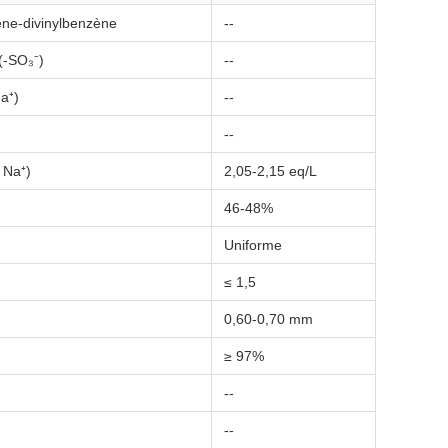
ène-divinylbenzène
--
(-SO₃⁻)
--
a⁺)
--
--
 Na⁺)
2,05-2,15 eq/L
46-48%
Uniforme
≤ 1,5
0,60-0,70 mm
≥ 97%
--
--