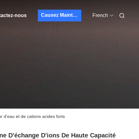
Causez Maintenant
actez-nous
French
 d'eau et de cations acides forts
ne D'échange D'ions De Haute Capacité