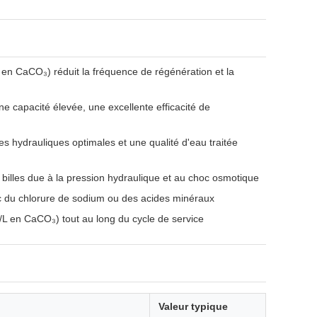
en CaCO₃) réduit la fréquence de régénération et la
e capacité élevée, une excellente efficacité de
s hydrauliques optimales et une qualité d'eau traitée
 billes due à la pression hydraulique et au choc osmotique
c du chlorure de sodium ou des acides minéraux
g/L en CaCO₃) tout au long du cycle de service
Valeur typique