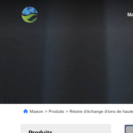
Ma
Maison
>
Produits
>
Résine d'échange d'ions de haute 
Produits