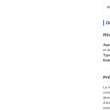
M
D
Rés
Appl
et d
Type
Emb
Pré
La r
conç
divi
d'éc
entr