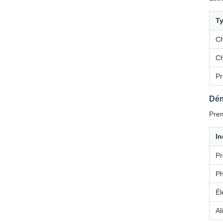
Ty
Ch
Ch
Pr
Dém
Prem
In
Pr
Ph
Él
Al