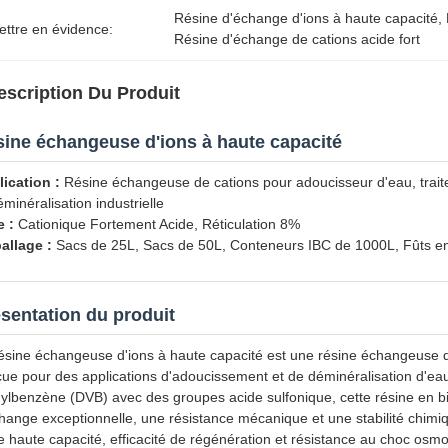
Résine d'échange d'ions à haute capacité
, 
ettre en évidence:
Résine d'échange de cations acide fort
escription Du Produit
ine échangeuse d'ions à haute capacité
ication :
Résine échangeuse de cations pour adoucisseur d'eau, trai
éminéralisation industrielle
 :
Cationique Fortement Acide, Réticulation 8%
allage :
Sacs de 25L, Sacs de 50L, Conteneurs IBC de 1000L, Fûts en 
sentation du produit
ésine échangeuse d'ions à haute capacité est une résine échangeuse d
ue pour des applications d'adoucissement et de déminéralisation d'eau
nylbenzène (DVB) avec des groupes acide sulfonique, cette résine en bi
hange exceptionnelle, une résistance mécanique et une stabilité chimiqu
e haute capacité, efficacité de régénération et résistance au choc osmo