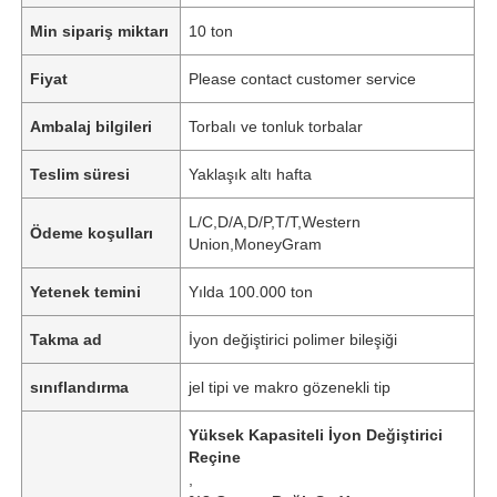
Min sipariş miktarı
10 ton
Fiyat
Please contact customer service
Ambalaj bilgileri
Torbalı ve tonluk torbalar
Teslim süresi
Yaklaşık altı hafta
L/C,D/A,D/P,T/T,Western
Ödeme koşulları
Union,MoneyGram
Yetenek temini
Yılda 100.000 ton
Takma ad
İyon değiştirici polimer bileşiği
sınıflandırma
jel tipi ve makro gözenekli tip
Yüksek Kapasiteli İyon Değiştirici
Reçine
,