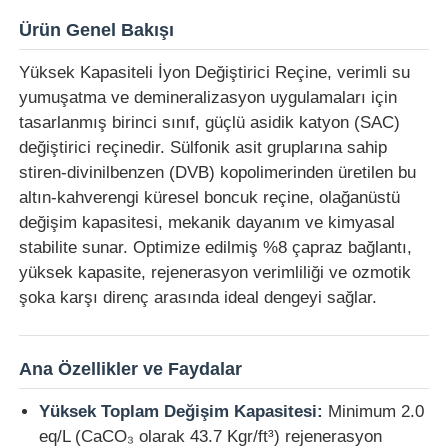
Ürün Genel Bakışı
Yüksek Kapasiteli İyon Değiştirici Reçine, verimli su
yumuşatma ve demineralizasyon uygulamaları için
tasarlanmış birinci sınıf, güçlü asidik katyon (SAC)
değiştirici reçinedir. Sülfonik asit gruplarına sahip
stiren-divinilbenzen (DVB) kopolimerinden üretilen bu
altın-kahverengi küresel boncuk reçine, olağanüstü
değişim kapasitesi, mekanik dayanım ve kimyasal
stabilite sunar. Optimize edilmiş %8 çapraz bağlantı,
yüksek kapasite, rejenerasyon verimliliği ve ozmotik
şoka karşı direnç arasında ideal dengeyi sağlar.
Ana sayfa
Ana Özellikler ve Faydalar
Ürünler
Yüksek Toplam Değişim Kapasitesi:
Minimum 2.0
eq/L (CaCO₃ olarak 43.7 Kgr/ft³) rejenerasyon
VİDEOLAR