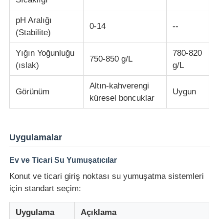
pH Aralığı
0-14
--
(Stabilite)
Yığın Yoğunluğu
780-820
750-850 g/L
(ıslak)
g/L
Altın-kahverengi
Görünüm
Uygun
küresel boncuklar
Uygulamalar
Ev ve Ticari Su Yumuşatıcılar
Konut ve ticari giriş noktası su yumuşatma sistemleri
için standart seçim:
Uygulama
Açıklama