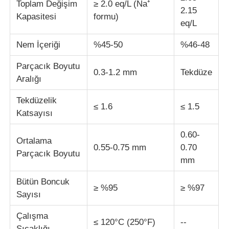
Toplam Değişim
≥ 2.0 eq/L (Na⁺
2.15
Kapasitesi
formu)
eq/L
Su Arıtma Ajanları
Nem İçeriği
%45-50
%46-48
Günlük Kullanım Kimyasal
Parçacık Boyutu
0.3-1.2 mm
Tekdüze
Aralığı
Tekdüzelik
≤ 1.6
≤ 1.5
Katsayısı
0.60-
Ortalama
0.55-0.75 mm
0.70
Parçacık Boyutu
mm
Bütün Boncuk
≥ %95
≥ %97
Sayısı
Çalışma
≤ 120°C (250°F)
--
Sıcaklığı