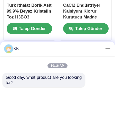
Türk İthalat Borik Asit
CaCl2 Endüstriyel
99.9% Beyaz Kristalin
Kalsiyum Klorür
Toz H3BO3
Kurutucu Madde
CaCl2 25kg/Çuval
Talep Gönder
Talep Gönder
10043 52 4
KK
10:16 AM
Good day, what product are you looking 
for?
25 kg Beyaz Kristalin
Saf %99,9 H3BO3
Toz Rus Borik Asit
Borik Asit, Boron 10
H3BO3 99.9% Saflık
İzotop Bolluğu İle