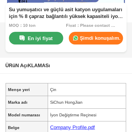
Su yumuşatıcı ve güçlü asit katyon uygulamaları
için % 8 çapraz bağlantılı yüksek kapasiteli iyon
değişimi reçini
MOQ：10 ton
Fiyat：Please contact customer service
Şimdi konuşalım.
En iyi fiyat
ÜRüN AçıKLAMASı
Menşe yeri
Çin
Marka adı
SiChun HongJian
Model numarası
İyon Değiştirme Reçinesi
Company Profile.pdf
Belge