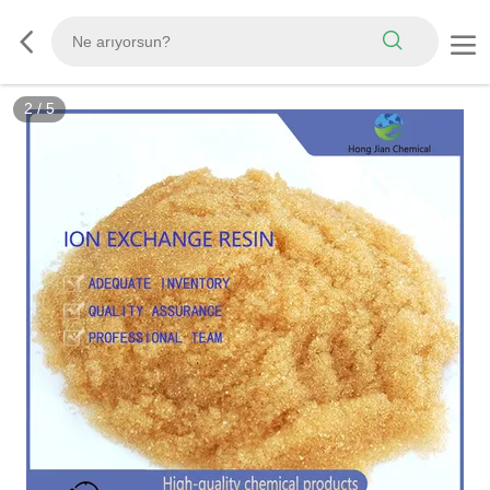
3
/
5