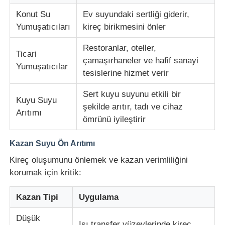
Konut Su
Ev suyundaki sertliği giderir,
Yumuşatıcıları
kireç birikmesini önler
Restoranlar, oteller,
Ticari
çamaşırhaneler ve hafif sanayi
Yumuşatıcılar
tesislerine hizmet verir
Sert kuyu suyunu etkili bir
Kuyu Suyu
şekilde arıtır, tadı ve cihaz
Arıtımı
ömrünü iyileştirir
Kazan Suyu Ön Arıtımı
Kireç oluşumunu önlemek ve kazan verimliliğini
korumak için kritik:
Kazan Tipi
Uygulama
Düşük
Isı transfer yüzeylerinde kireç