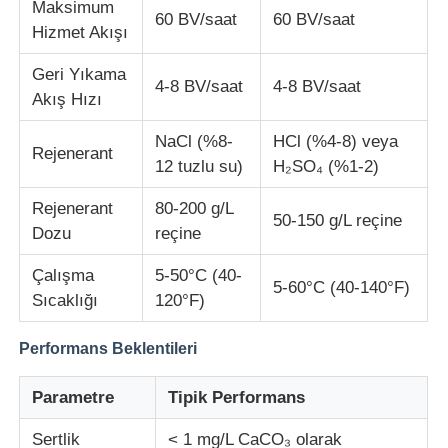
Maksimum
60 BV/saat
60 BV/saat
Hizmet Akışı
Geri Yıkama
4-8 BV/saat
4-8 BV/saat
Akış Hızı
NaCl (%8-
HCl (%4-8) veya
Rejenerant
12 tuzlu su)
H₂SO₄ (%1-2)
Rejenerant
80-200 g/L
50-150 g/L reçine
Dozu
reçine
Çalışma
5-50°C (40-
5-60°C (40-140°F)
Sıcaklığı
120°F)
Performans Beklentileri
Parametre
Tipik Performans
Sertlik
< 1 mg/L CaCO₃ olarak