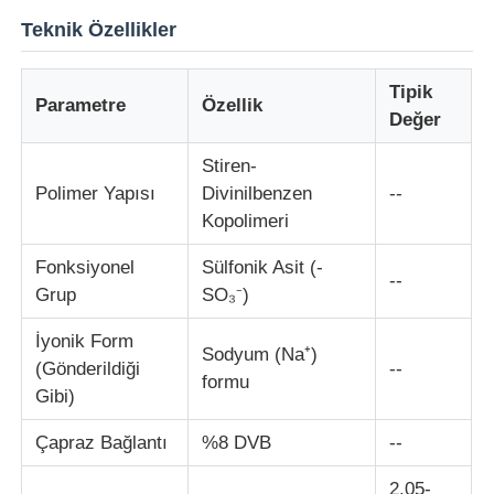
Teknik Özellikler
klorür
Tipik
Parametre
Özellik
Değer
Petrol katkı maddeleri
Stiren-
Polimer Yapısı
Divinilbenzen
--
Kimyasal dolgu
Kopolimeri
Fonksiyonel
Sülfonik Asit (-
Mineral İşlem Kimyasalları
--
Grup
SO₃⁻)
Gıda Katkı Maddeleri
İyonik Form
Sodyum (Na⁺)
(Gönderildiği
--
formu
Gibi)
Metalurji Kimyasalları
Çapraz Bağlantı
%8 DVB
--
Elektronik hammaddesi
2.05-