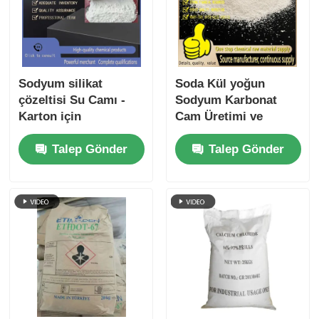
Sodyum silikat
Soda Kül yoğun
çözeltisi Su Camı -
Sodyum Karbonat
Karton için
Cam Üretimi ve
yapıştırıcı, deterjan
Temizleyici
Talep Gönder
Talep Gönder
üreticisi, dökme kum
Endüstrisi için 99.2%
bağlayıcı
Saflık