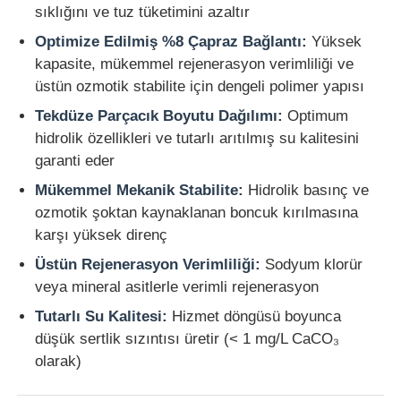
sıklığını ve tuz tüketimini azaltır
Optimize Edilmiş %8 Çapraz Bağlantı:
Yüksek
Hakkımızda
kapasite, mükemmel rejenerasyon verimliliği ve
üstün ozmotik stabilite için dengeli polimer yapısı
Fabrika turu
Tekdüze Parçacık Boyutu Dağılımı:
Optimum
hidrolik özellikleri ve tutarlı arıtılmış su kalitesini
garanti eder
Kalite kontrol
Mükemmel Mekanik Stabilite:
Hidrolik basınç ve
ozmotik şoktan kaynaklanan boncuk kırılmasına
Bize ulaşın
karşı yüksek direnç
Üstün Rejenerasyon Verimliliği:
Sodyum klorür
Haberler
veya mineral asitlerle verimli rejenerasyon
Tutarlı Su Kalitesi:
Hizmet döngüsü boyunca
Tüm servis talepleri
düşük sertlik sızıntısı üretir (< 1 mg/L CaCO₃
olarak)
Persülfatlar