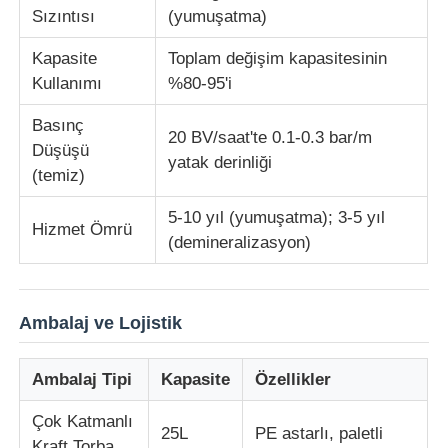
Sızıntısı
(yumuşatma)
Kapasite
Toplam değişim kapasitesinin
Kullanımı
%80-95'i
Basınç
20 BV/saat'te 0.1-0.3 bar/m
Düşüşü
yatak derinliği
(temiz)
5-10 yıl (yumuşatma); 3-5 yıl
Hizmet Ömrü
(demineralizasyon)
Ambalaj ve Lojistik
Ambalaj Tipi
Kapasite
Özellikler
Çok Katmanlı
25L
PE astarlı, paletli
Kraft Torba