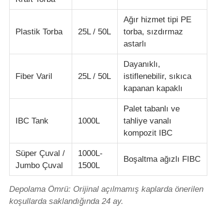
Ağır hizmet tipi PE
Plastik Torba
25L / 50L
torba, sızdırmaz
astarlı
Dayanıklı,
Fiber Varil
25L / 50L
istiflenebilir, sıkıca
kapanan kapaklı
Palet tabanlı ve
IBC Tank
1000L
tahliye vanalı
kompozit IBC
Süper Çuval /
1000L-
Boşaltma ağızlı FIBC
Jumbo Çuval
1500L
Depolama Ömrü: Orijinal açılmamış kaplarda önerilen
koşullarda saklandığında 24 ay.