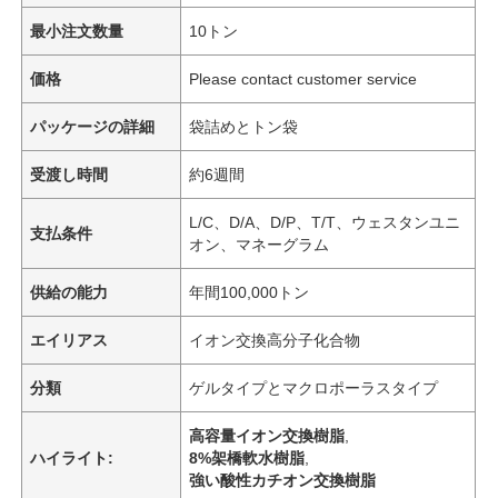
最小注文数量
10トン
価格
Please contact customer service
パッケージの詳細
袋詰めとトン袋
受渡し時間
約6週間
L/C、D/A、D/P、T/T、ウェスタンユニ
支払条件
オン、マネーグラム
供給の能力
年間100,000トン
エイリアス
イオン交換高分子化合物
分類
ゲルタイプとマクロポーラスタイプ
高容量イオン交換樹脂
,
ハイライト:
8%架橋軟水樹脂
,
強い酸性カチオン交換樹脂