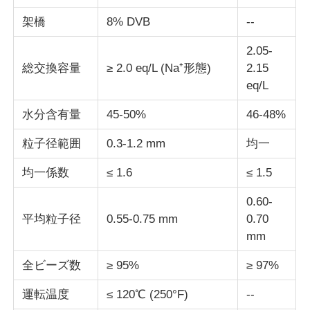
架橋
8% DVB
--
塩化物
2.05-
総交換容量
≥ 2.0 eq/L (Na⁺形態)
2.15
石油添加物
eq/L
水分含有量
45-50%
46-48%
化学填料
粒子径範囲
0.3-1.2 mm
均一
鉱物処理化学物質
均一係数
≤ 1.6
≤ 1.5
0.60-
食品添加物
平均粒子径
0.55-0.75 mm
0.70
mm
金属化学品
全ビーズ数
≥ 95%
≥ 97%
運転温度
≤ 120℃ (250°F)
--
エレクトロニクス 原材料