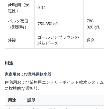
pH範囲（安
0-14
--
定性）
水処理剤
バルク密度
780-
750-850 g/L
（湿潤時）
820 g/L
日常用化学物質
ゴールデンブラウンの
外観
適合
球状ビーズ
用途
家庭用および業務用軟水器
住宅用および業務用エントリーポイント軟水システム
に標準的な選択肢:
用途
説明