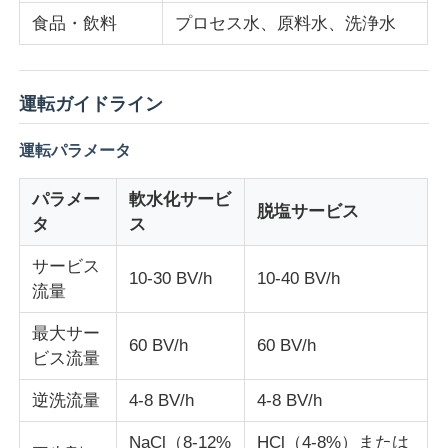
食品・飲料
プロセス水、原料水、洗浄水
運転ガイドライン
運転パラメータ
パラメー
軟水化サービ
脱塩サービス
タ
ス
サービス
10-30 BV/h
10-40 BV/h
流量
最大サー
60 BV/h
60 BV/h
ビス流量
逆洗流量
4-8 BV/h
4-8 BV/h
NaCl（8-12%
HCl（4-8%）または