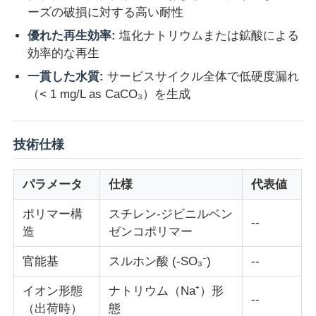
ーズの破損に対する高い耐性
優れた再生効率:
塩化ナトリウムまたは鉱酸による
企業情報
効率的な再生
一貫した水質:
サービスサイクル全体で低硬度漏れ
会社案内
（< 1 mg/L as CaCO₃）を生成
品質管理
技術仕様
お問い合わせ
パラメータ
仕様
代表値
ポリマー構
スチレン-ジビニルベン
ニュース
--
造
ゼンコポリマー
官能基
スルホン酸 (-SO₃⁻)
--
すべての場合
イオン形態
ナトリウム（Na⁺）形
--
（出荷時）
態
過硫酸塩