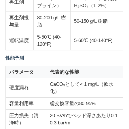
再生剤
ブライン）
H₂SO₄（1-2%）
再生剤投
80-200 g/L 樹
50-150 g/L 樹脂
与量
脂
5-50℃ (40-
運転温度
5-60℃ (40-140°F)
120°F)
性能予測
パラメータ
代表的な性能
CaCO₃として< 1 mg/L（軟水
硬度漏れ
化）
容量利用率
総交換容量の80-95%
圧力損失（清
20 BV/hでベッド深さあたり0.1-
浄時）
0.3 bar/m