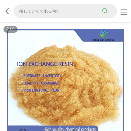
3
/
5