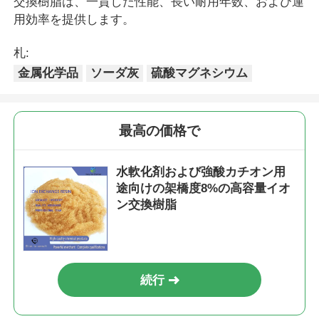
交換樹脂は、一貫した性能、長い耐用年数、および運
用効率を提供します。
札:
金属化学品
ソーダ灰
硫酸マグネシウム
最高の価格で
水軟化剤および強酸カチオン用
途向けの架橋度8%の高容量イオ
ン交換樹脂
続行