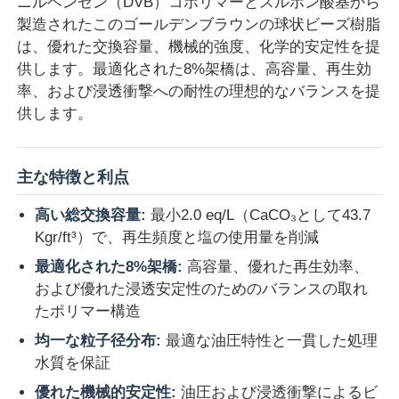
ニルベンゼン（DVB）コポリマーとスルホン酸基から
製造されたこのゴールデンブラウンの球状ビーズ樹脂
は、優れた交換容量、機械的強度、化学的安定性を提
供します。最適化された8%架橋は、高容量、再生効
率、および浸透衝撃への耐性の理想的なバランスを提
供します。
主な特徴と利点
高い総交換容量:
最小2.0 eq/L（CaCO₃として43.7
Kgr/ft³）で、再生頻度と塩の使用量を削減
最適化された8%架橋:
高容量、優れた再生効率、
ホーム
および優れた浸透安定性のためのバランスの取れ
たポリマー構造
製品
均一な粒子径分布:
最適な油圧特性と一貫した処理
水質を保証
優れた機械的安定性:
油圧および浸透衝撃によるビ
ビデオ