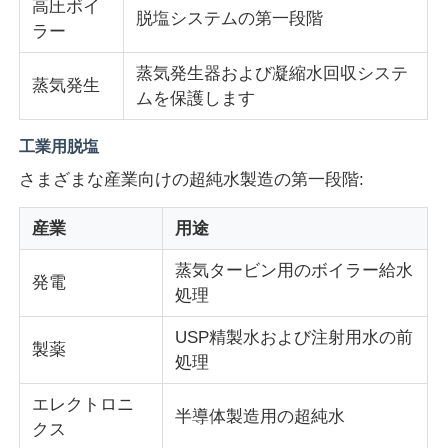
高圧ボイ
脱塩システムの第一段階
ラー
蒸気発生器および凝縮水回収システ
蒸気発生
ムを保護します
工業用脱塩
さまざまな産業向けの超純水製造の第一段階:
産業
用途
蒸気タービン用のボイラー給水
発電
処理
USP精製水および注射用水の前
製薬
処理
エレクトロニ
半導体製造用の超純水
クス