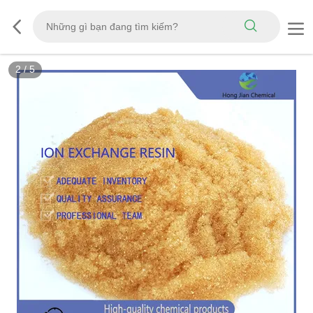
3
/
5