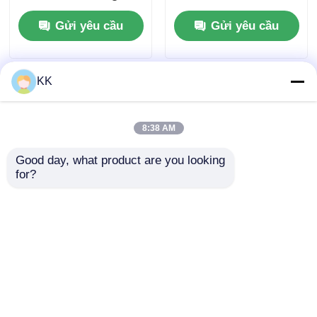
H3BO3
25kg/Thùng 10043 52
Gửi yêu cầu
Gửi yêu cầu
4
KK
8:38 AM
Good day, what product are you looking 
for?
Bột tinh thể màu
Chất tinh khiết 99,9%
trắng 25kg Axit Boric
H3BO3 axit boric với
Nga H3BO3 99.9% độ
Boron 10 Isotope
tinh khiết
Abundance
Gửi yêu cầu
Gửi yêu cầu