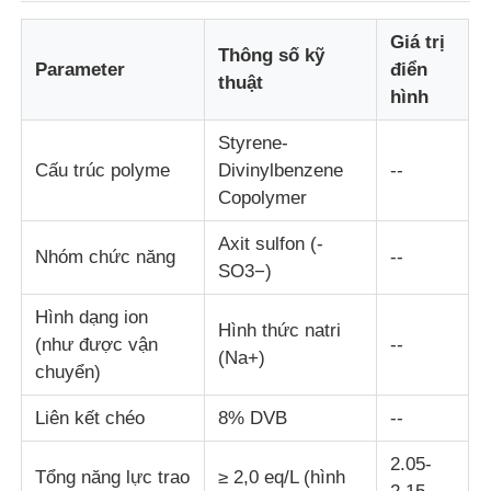
Giá trị
Thông số kỹ
clorua
Parameter
điển
thuật
hình
Chất phụ gia dầu mỏ
Styrene-
Cấu trúc polyme
Divinylbenzene
--
Chất lấp hóa học
Copolymer
Axit sulfon (-
Nhóm chức năng
--
Các hóa chất quá trình khoáng sản
SO3−)
Hình dạng ion
Hình thức natri
Phụ gia thực phẩm
(như được vận
--
(Na+)
chuyển)
Hóa chất luyện kim
Liên kết chéo
8% DVB
--
2.05-
Vật liệu thô điện tử
Tổng năng lực trao
≥ 2,0 eq/L (hình