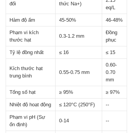
2.15
đổi
thức Na+)
eq/L
Các chất xử lý nước
Hàm độ ẩm
45-50%
46-48%
Phạm vi kích
Đồng
Hóa chất sử dụng hàng ngày
0.3-1.2 mm
thước hạt
phục
Tỷ lệ đồng nhất
≤ 16
≤ 15
0.60-
Kích thước hạt
0.55-0.75 mm
0.70
trung bình
mm
Tổng số hạt
≥ 95%
≥ 97%
Nhiệt độ hoạt động
≤ 120°C (250°F)
--
Phạm vi pH (Sự
0-14
--
ổn định)