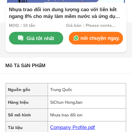
Nhựa trao đổi ion dung lượng cao với liên kết
ngang 8% cho máy làm mềm nước và ứng dụng
cation axit mạnh
MOQ：10 tấn
Giá bán：Please contact customer service
nói chuyện ngay.
Giá tốt nhất
Mô Tả SảN PHẩM
Nguồn gốc
Trung Quốc
Hàng hiệu
SiChun HongJian
Số mô hình
Nhựa trao đổi ion
Company Profile.pdf
Tài liệu