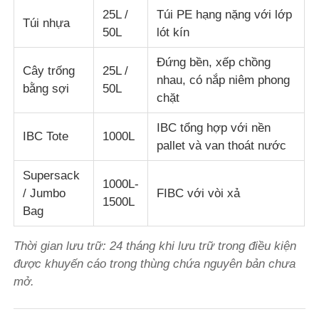
25L /
Túi PE hạng nặng với lớp
Túi nhựa
50L
lót kín
Đứng bền, xếp chồng
Cây trống
25L /
nhau, có nắp niêm phong
bằng sợi
50L
chặt
IBC tổng hợp với nền
IBC Tote
1000L
pallet và van thoát nước
Supersack
1000L-
/ Jumbo
FIBC với vòi xả
1500L
Bag
Thời gian lưu trữ: 24 tháng khi lưu trữ trong điều kiện
được khuyến cáo trong thùng chứa nguyên bản chưa
mở.