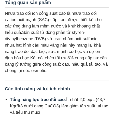
Tổng quan sản phẩm
Nhựa trao đổi ion công suất cao là nhựa trao đổi
cation axit mạnh (SAC) cấp cao, được thiết kế cho
các ứng dụng làm mềm nước và khử khoáng chất
hiệu quả.Sản xuất từ đồng phân tử styren-
divinylbenzene (DVB) với các nhóm axit sulfonic,
nhựa hạt hình cầu màu vàng nâu này mang lại khả
năng trao đổi đặc biệt, sức mạnh cơ học và sự ổn
định hóa học.Kết nối chéo tối ưu 8% cung cấp sự cân
bằng lý tưởng giữa công suất cao, hiệu quả tái tạo, và
chống lại sốc osmotic.
Nhà
Các tính năng và lợi ích chính
Sản phẩm
Tổng năng lực trao đổi cao:
Ít nhất 2,0 eq/L (43,7
Kgr/ft3 dưới dạng CaCO3) làm giảm tần suất tái tạo
và tiêu thụ muối
Video