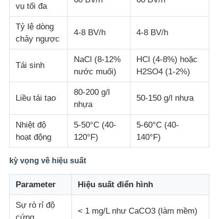
vụ tối đa
Tỷ lệ dòng
4-8 BV/h
4-8 BV/h
chảy ngược
NaCl (8-12%
HCl (4-8%) hoặc
Tái sinh
nước muối)
H2SO4 (1-2%)
80-200 g/l
Liều tái tạo
50-150 g/l nhựa
nhựa
Nhiệt độ
5-50°C (40-
5-60°C (40-
hoạt động
120°F)
140°F)
kỳ vọng về hiệu suất
Parameter
Hiệu suất điển hình
Sự rò rỉ độ
< 1 mg/L như CaCO3 (làm mềm)
cứng