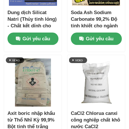
Dung dịch Silicat
Soda Ash Sodium
Natri (Thủy tinh lỏng)
Carbonate 99,2% Độ
- Chất kết dính cho
tinh khiết cho ngành
bìa cứng, chất độn
công nghiệp sản xuất
Gửi yêu cầu
Gửi yêu cầu
trong chất tẩy rửa,
thủy tinh và máy rửa
chất kết dính cát đúc
Axit boric nhập khẩu
CaCl2 Chlorua canxi
từ Thổ Nhĩ Kỳ 99,9%
công nghiệp chất khô
Bột tinh thể trắng
nước CaCl2