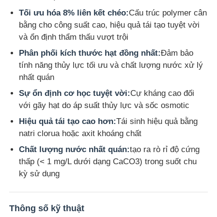
Tối ưu hóa 8% liên kết chéo:
Cấu trúc polymer cân
bằng cho công suất cao, hiệu quả tái tạo tuyệt vời
Về chúng tôi
và ổn định thẩm thấu vượt trội
Phân phối kích thước hạt đồng nhất:
Đảm bảo
Tham quan nhà máy
tính năng thủy lực tối ưu và chất lượng nước xử lý
nhất quán
Kiểm soát chất lượng
Sự ổn định cơ học tuyệt vời:
Cự kháng cao đối
với gãy hạt do áp suất thủy lực và sốc osmotic
Liên hệ chúng tôi
Hiệu quả tái tạo cao hơn:
Tái sinh hiệu quả bằng
natri clorua hoặc axit khoáng chất
Chất lượng nước nhất quán:
tạo ra rò rỉ độ cứng
Tin tức
thấp (< 1 mg/L dưới dạng CaCO3) trong suốt chu
kỳ sử dụng
Tất cả các trường hợp
Thông số kỹ thuật
Các persulfate