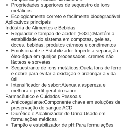
Propriedades superiores de sequestro de íons
metálicos
Ecologicamente correto e facilmente biodegradável
Quem Somos
Aplicativos principais
Indústria de Alimentos e Bebidas
Regulador e tampão de acidez (E331):
Mantém a
Fábrica
estabilidade do sistema em compotas, geleias,
doces, bebidas, produtos cárneos e condimentos
Emulsionante e Estabilizador:
Impede a separação
Controle de Qualidade
óleo-água em queijos processados, cremes não
lácteos e sorvetes
Sequestrante de íons metálicos:
Quela íons de ferro
Fale Conosco
e cobre para evitar a oxidação e prolongar a vida
útil
Intensificador de sabor:
Atenua a aspereza e
notícias
melhora o perfil geral do sabor
Farmacêutico e Cuidados Pessoais
Anticoagulante:
Componente chave em soluções de
Todos os casos
preservação de sangue ACD
Diurético e Alcalinizador de Urina:
Usado em
formulações médicas
Tampão e estabilizador de pH:
Para formulações
Persulfatos