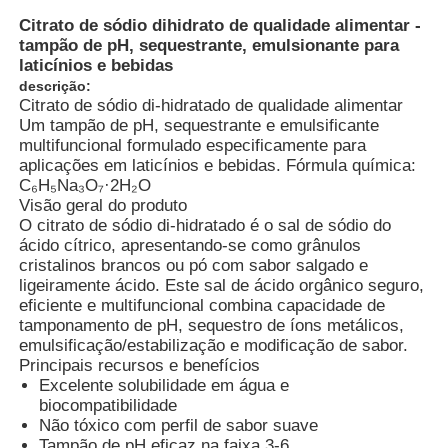
Citrato de sódio dihidrato de qualidade alimentar -
tampão de pH, sequestrante, emulsionante para
laticínios e bebidas
descrição:
Citrato de sódio di-hidratado de qualidade alimentar
Um tampão de pH, sequestrante e emulsificante
multifuncional formulado especificamente para
aplicações em laticínios e bebidas. Fórmula química:
C₆H₅Na₃O₇·2H₂O
Visão geral do produto
O citrato de sódio di-hidratado é o sal de sódio do
ácido cítrico, apresentando-se como grânulos
cristalinos brancos ou pó com sabor salgado e
ligeiramente ácido. Este sal de ácido orgânico seguro,
eficiente e multifuncional combina capacidade de
Casa
tamponamento de pH, sequestro de íons metálicos,
emulsificação/estabilização e modificação de sabor.
Principais recursos e benefícios
Produtos
Excelente solubilidade em água e
biocompatibilidade
Não tóxico com perfil de sabor suave
Vídeos
Tampão de pH eficaz na faixa 3-6