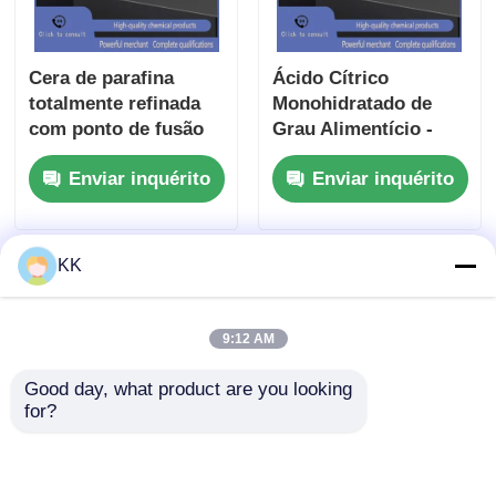
Cera de parafina
Ácido Cítrico
totalmente refinada
Monohidratado de
com ponto de fusão
Grau Alimentício -
entre 52 °C e 70 °C
Acidulante Natural,
Enviar inquérito
Enviar inquérito
para a estabilidade
Regulador de pH e
química e
Agente Quelante de
propriedades
Limpeza
isolantes elétricas
KK
9:12 AM
Good day, what product are you looking 
for?
Fornecedor a granel
Bicarbonato de sódio
de bicarbonato de
USP - Excipiente