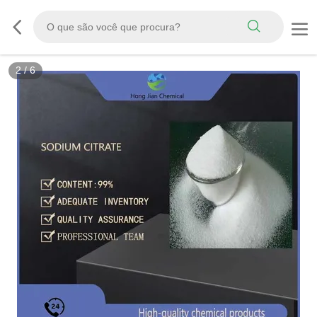
2
/
6