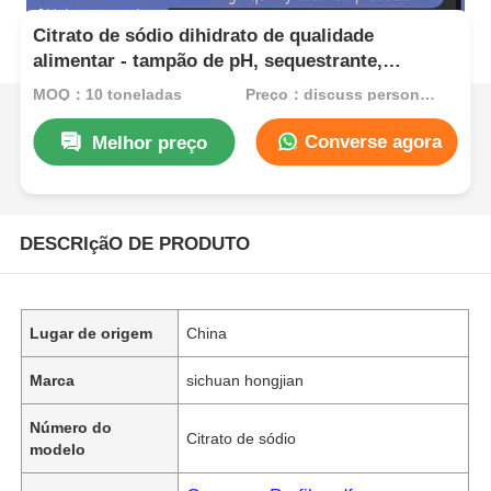
Citrato de sódio dihidrato de qualidade
alimentar - tampão de pH, sequestrante,
emulsionante para laticínios e bebidas
MOQ：10 toneladas
Preço：discuss personally
Converse agora
Melhor preço
DESCRIçãO DE PRODUTO
Lugar de origem
China
Marca
sichuan hongjian
Número do
Citrato de sódio
modelo