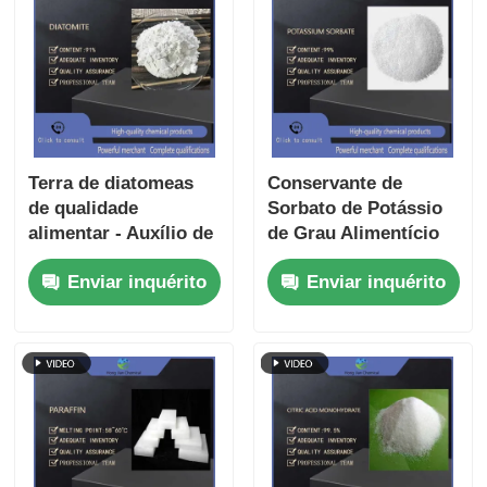
Terra de diatomeas
Conservante de
de qualidade
Sorbato de Potássio
alimentar - Auxílio de
de Grau Alimentício
filtro natural,
E202 -
Enviar inquérito
Enviar inquérito
inseticida e
Antimicrobiano de
absorvente para
Amplo Espectro e
derrames
Inibidor de Mofo
Ácido para Bebidas e
Padaria