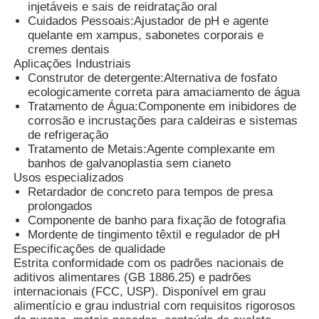
injetáveis ​​e sais de reidratação oral
Cuidados Pessoais:
Ajustador de pH e agente
quelante em xampus, sabonetes corporais e
Cloreto
cremes dentais
Aplicações Industriais
Construtor de detergente:
Alternativa de fosfato
Aditivos de petróleo
ecologicamente correta para amaciamento de água
Tratamento de Água:
Componente em inibidores de
corrosão e incrustações para caldeiras e sistemas
Enchimento químico
de refrigeração
Tratamento de Metais:
Agente complexante em
banhos de galvanoplastia sem cianeto
Produtos químicos de processo mineral
Usos especializados
Retardador de concreto para tempos de presa
prolongados
Aditivos alimentares
Componente de banho para fixação de fotografia
Mordente de tingimento têxtil e regulador de pH
Especificações de qualidade
Estrita conformidade com os padrões nacionais de
Produtos químicos metalúrgicos
aditivos alimentares (GB 1886.25) e padrões
internacionais (FCC, USP). Disponível em grau
alimentício e grau industrial com requisitos rigorosos
Matéria-prima de electrónica