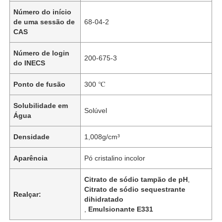
Número do início
de uma sessão de
68-04-2
CAS
Número de login
200-675-3
do INECS
Ponto de fusão
300 ℃
Solubilidade em
Solúvel
Água
Densidade
1,008g/cm³
Aparência
Pó cristalino incolor
Citrato de sódio tampão de pH
,
Citrato de sódio sequestrante
Realçar:
dihidratado
,
Emulsionante E331