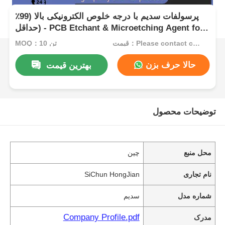
پرسولفات سدیم با درجه خلوص الکترونیکی بالا (99٪
حداقل) - PCB Etchant & Microetching Agent for
Circuit Board Manufacturing
قیمت：Please contact customer service
MOQ：10 تن
حالا حرف بزن
بهترین قیمت
توضیحات محصول
محل منبع
چین
نام تجاری
SiChun HongJian
شماره مدل
سدیم
Company Profile.pdf
مدرک