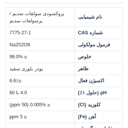
پروکسودی سولفات سدیم /
کلرید
نام شیمیایی
پرسولفات سدیم
شماره CAS
7775-27-1
افزودنی های نفتی
فرمول مولکولی
Na2S2O8
پرکننده شیمیایی
خلوص
≥ 99.0%
ظاهر
پودر بلوری سفید
مواد شیمیایی فرآیند معدنی
اکسیژن فعال
≥6.6٪
مواد افزودنی مواد غذایی
pH (حلول ۱٪)
4.0 تا 60
کلورید (Cl)
≤ 0.005% (50 ppm)
مواد شیمیایی متالورژیک
آهن (Fe)
≤ 5 ppm
مواد اولیه الکترونیک