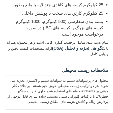
25 کیلوگرم کیسه های کاغذی چند لایه با مانع رطوبت
25 کیلوگرم کارتن های سخت با پوشش داخلی
بسته بندی سفارشی (500 کیلوگرم، 1000 کیلوگرم
کیسه های بزرگ یا کیسه های IBC) در صورت
درخواست موجود است
تمام بسته بندی شامل برچسب گذاری کامل است و هر محموله همراه
گواهی تجزیه و تحلیل (CoA)
با یک
ارائه مشخصات کیفیت دقیق و
ردیابی کامل.
ملاحظات زیست محیطی
محلول های پرسولفات سدیم به سولفات سدیم و اکسیژن تجزیه می
شوند. هر دو ترکیب زیست محیطی خوش خیم هستند. بر خلاف کلر
مبتنی بر etchants،حمام های استفاده شده حاوی فلزات سنگین
خطرناک یا ترکیبات کلورانی سمی نیستند.، ساده سازی قابل توجهی از
پردازش زباله و کاهش هزینه های انطباق زیست محیطی.