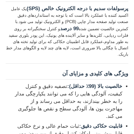
پرسولفات سدیم با درجه الکترونیک خالص (SPS)
یک عامل
اکسید کننده با عملکرد بالا است که با توجه به استانداردهای دقیق
صنعت تولید صفحه مدار چاپی (PCB) و الکترونیک تولید می شود.با
99 درصد
کمترین خالصیت تضمین شده
و کنترل سختگیرانه بر روی
فلزات ردیابی، کلریدها و سایر آلاینده های یونیک، این پودر بلوری سفید
به طور مداوم،عملکرد قابل اطمینان حکاکی که برای تولید تخته های
اتصال با چگالی بالا ضروری است، لایه های چند لایه و الگوهای مدار خط
باریک.
ویژگی های کلیدی و مزایای آن
خالصیت بالا (99٪ حداقل):
تصفیه دقیق و کنترل
کیفیت، آلودگی هایی را که می توانند یکپارچگی مدار
خانه
را به خطر بیندازند، به حداقل می رساند و از
مهاجرت یون ها، آلودگی سطح و نقص ها جلوگیری
محصولات
می کند.
قابلیت حکاکی دقیق:
ثبات حمام عالی و نرخ حکاکی
فیلم های
قابل پیش بینی امکان کنترل دقیق از بین بردن مس