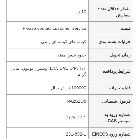
مقدار حداقل تعداد
10 تن
سفارش
قیمت
Please contact customer service
جزئیات بسته بندی
کیسه های کیسه ای و تنی
زمان تحویل
حدود شش هفته
L/C، D/A، D/P، T/T، وسترن یونیون، مانی
شرایط پرداخت
گرام
قابلیت ارائه
100000 تن در سال
فرمول شیمیایی
NA2S2O8
شماره ورود به
7775-27-1
سیستم CAS
شماره ورود EINECS
231-892-1