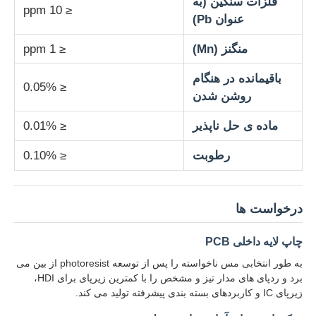
فلزات سنگین (به
≤ 10 ppm
عنوان Pb)
عامل های تصفیه آب
منگنز (Mn)
≤ 1 ppm
باقیمانده در هنگام
استفاده روزانه مواد شیمیایی
≤ 0.05%
روشن شدن
ماده ی حل ناپذیر
≤ 0.01%
رطوبت
≤ 0.10%
درخواست ها
چاپ لایه داخلی PCB
به طور انتخابی مس ناخواسته را پس از توسعه photoresist از بین می
برد و ردپای های مدار تیز و مشخص را با کمترین زیرپای برای HDI،
زیرپای IC و کاربردهای بسته بندی پیشرفته تولید می کند.