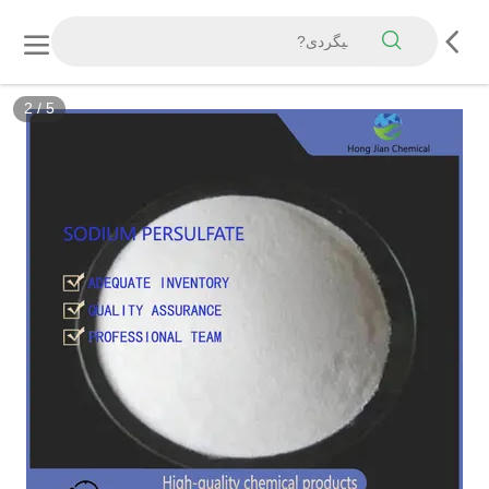
2
/
5