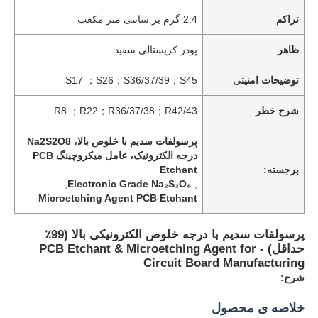
تراکم
2.4 گرم بر سانتی متر مکعب
ظاهر
پودر کریستالی سفید
توضیحات امنیتی
S17 ；S26；S36/37/39；S45
شرح خطر
R8 ；R22；R36/37/38；R42/43
پرسولفات سدیم با خلوص بالا، Na2S2O8
درجه الکترونیک، عامل میکروچینگ PCB
برجسته:
Etchant
,
Electronic Grade Na₂S₂O₈
,
Microetching Agent PCB Etchant
پرسولفات سدیم با درجه خلوص الکترونیکی بالا (99٪
حداقل) - PCB Etchant & Microetching Agent for
Circuit Board Manufacturing
شرح:
خلاصه ی محصول