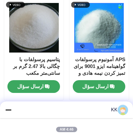
APS آمونیوم پرسولفات
پتاسیم پرسولفات با
گواهینامه ایزو 9001 برای
چگالی بالا 2.47 گرم بر
تمیز کردن نیمه هادی و
سانتی‌متر مکعب
شروع پلیمریزاسیون
K2S2O8 CAS 7727-21-
ارسال سؤال
ارسال سؤال
رزین آکریلیک
1 پودر کریستالی سفید
KK
4:46 AM