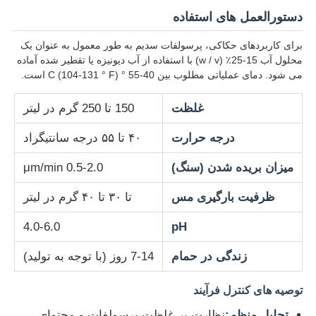
دستورالعمل های استفاده
برای کاربردهای حکاکی، پرسولفات سدیم به طور معمول به عنوان یک
محلول آب 15-25٪ (w / v) با استفاده از آب دیونیزه یا تقطیر شده آماده
می شود. دمای عملیاتی مطلوب بین 40-55 ° C (104-131 ° F) است.
غلظت
150 تا 250 گرم در لیتر
درجه حرارت
۴۰ تا ۵۵ درجه سانتیگراد
میزان بریده شدن (سنگ)
0.5-2.0 μm/min
ظرفیت بارگیری مس
تا ۳۰ تا ۴۰ گرم در لیتر
4.0-6.0
pH
زندگی در حمام
7-14 روز (با توجه به تولید)
توصیه های کنترل فرآیند
تحلیل منظم:
نظارت بر غلظت پرسولفات و محتوای