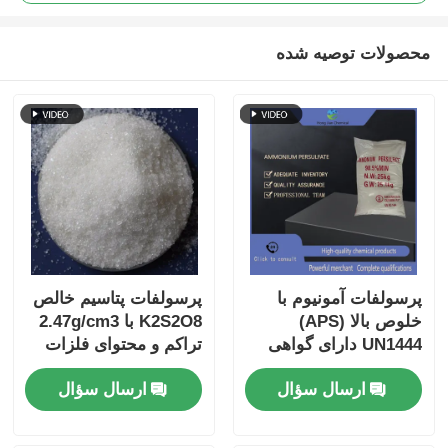
محصولات توصیه شده
پرسولفات آمونیوم با
پرسولفات پتاسیم خالص
خلوص بالا (APS)
K2S2O8 با 2.47g/cm3
UN1444 دارای گواهی
تراکم و محتوای فلزات
ISO 9001، به راحتی در
سنگین ≤5 ppm
ارسال سؤال
ارسال سؤال
آب محلول است، برای
گواهینامه ISO 9001
مصارف صنعتی و
الکترونیکی