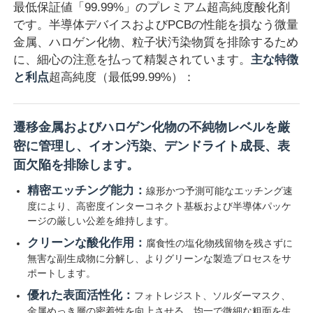
最低保証値「99.99%」のプレミアム超高純度酸化剤
です。半導体デバイスおよびPCBの性能を損なう微量
金属、ハロゲン化物、粒子状汚染物質を排除するため
に、細心の注意を払って精製されています。
主な特徴
と利点
超高純度（最低99.99%）：
遷移金属およびハロゲン化物の不純物レベルを厳
密に管理し、イオン汚染、デンドライト成長、表
面欠陥を排除します。
精密エッチング能力：
線形かつ予測可能なエッチング速
度により、高密度インターコネクト基板および半導体パッケ
ホーム
ージの厳しい公差を維持します。
クリーンな酸化作用：
腐食性の塩化物残留物を残さずに
無害な副生成物に分解し、よりグリーンな製造プロセスをサ
製品
ポートします。
優れた表面活性化：
フォトレジスト、ソルダーマスク、
ビデオ
金属めっき層の密着性を向上させる、均一で微細な粗面を生