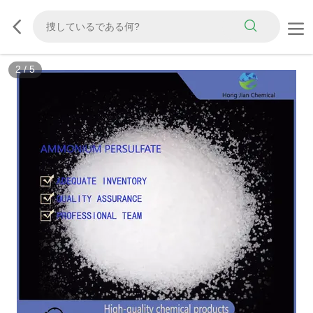
2
/
5