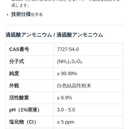
成します。
技術仕様
化学名
企業情報
過硫酸アンモニウム / 過硫酸アンモニウム
会社案内
CAS番号
7727-54-0
品質管理
分子式
(NH₄)₂S₂O₈
お問い合わせ
純度
≥ 99.99%
外観
白色結晶性粉末
ニュース
活性酸素
≥ 6.9%
すべての場合
pH（1%溶液）
3.0 - 5.0
塩化物（Cl）
≤ 5 ppm
過硫酸塩