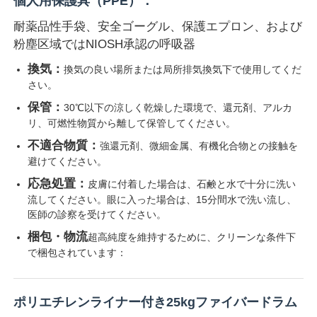
個人用保護具（PPE）：
耐薬品性手袋、安全ゴーグル、保護エプロン、および
粉塵区域ではNIOSH承認の呼吸器
換気：
換気の良い場所または局所排気換気下で使用してくだ
さい。
保管：
30℃以下の涼しく乾燥した環境で、還元剤、アルカ
リ、可燃性物質から離して保管してください。
不適合物質：
強還元剤、微細金属、有機化合物との接触を
避けてください。
応急処置：
皮膚に付着した場合は、石鹸と水で十分に洗い
流してください。眼に入った場合は、15分間水で洗い流し、
医師の診察を受けてください。
梱包・物流
超高純度を維持するために、クリーンな条件下
で梱包されています：
ポリエチレンライナー付き25kgファイバードラム