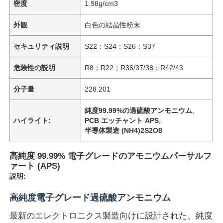
密度
1.98g/cm3
外観
白色の結晶性粉末
セキュリティ説明
S22；S24；S26；S37
危険性の説明
R8；R22；R36/37/38；R42/43
分子量
228.201
純度99.99%の過硫酸アンモニウム
,
ハイライト:
PCB エッチャント APS
,
半導体製造 (NH4)2S2O8
高純度 99.99% 電子グレードのアモニウムパーサルフ
ァート (APS)
説明:
高純度電子グレード過硫酸アンモニウム
最新のエレクトロニクス製造向けに設計された、純度