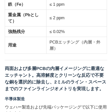
鉄（Fe）
≤ 1 ppm
塩化物
重金属（Pbとし
≤ 2 ppm
て）
石油添加物
強熱残分
≤ 0.02%
PCBエッチング（内層・外
化学填料
用途
層）
鉱物処理化学物質
両面および多層PCBの内層イメージングに最適な
エッチャント。高溶解度とクリーンな反応で不要
食品添加物
な銅を選択的に除去し、2ミルのライン・スペース
までのファインラインジオメトリを実現します。
金属化学品
半導体製造
ウェハー製造および先端パッケージングで以下に使用
エレクトロニクス 原材料