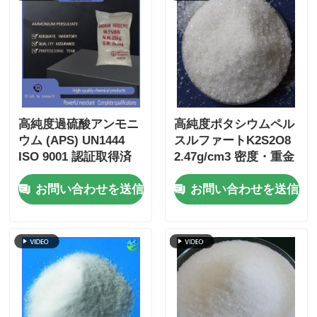
高純度過硫酸アンモニ
高純度ポタシウムペル
ウム (APS) UN1444
スルファートK2S2O8
ISO 9001 認証取得済
2.47g/cm3 密度・重金
み 水に易溶性 工業用
属含有量 ≤5ppm ISO
お問い合わせを送信
お問い合わせを送信
および電子用途向け
9001認定