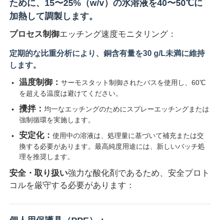
ために、15〜25%（w/v）の水溶液を40〜50℃に
加熱して調製します。
プロセス制御
エッチング速度モニタリング：
定期的な比重分析により、銅含有量を30 g/L未満に維持
します。
温度制御：
サーモスタット制御されたバスを使用し、60℃
を超える温度は避けてください。
攪拌：
均一なエッチングのためにスプレーエッチングまたは
強制循環を実施します。
安定化：
使用中の溶液は、処理量に基づいて補充または交
換する必要があります。最高純度用途には、新しいバッチ処
理を推奨します。
安全・取り扱い
強力な酸化剤であるため、安全プロト
コルを厳守する必要があります：