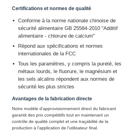
Certifications et normes de qualité
A propos de nous
Conforme à la norme nationale chinoise de
sécurité alimentaire GB 25584-2010 "Additif
alimentaire - chlorure de calcium"
Visite d'usine
Répond aux spécifications et normes
internationales de la FCC
Contrôle de la qualité
Tous les paramètres, y compris la pureté, les
métaux lourds, le fluorure, le magnésium et
Contact
les sels alcalins répondent aux normes de
sécurité les plus strictes
nouvelles
Avantages de la fabrication directe
Notre modèle d'approvisionnement direct du fabricant
Tous les cas
garantit des prix compétitifs tout en maintenant un
contrôle de qualité complet et une traçabilité de la
production à l'application de l'utilisateur final.
Persulfates