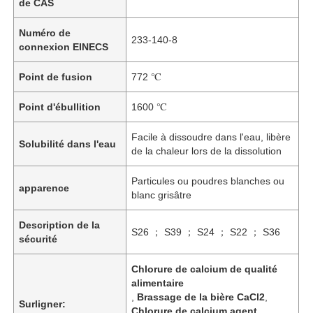
de CAS
Numéro de
233-140-8
connexion EINECS
Point de fusion
772 ℃
Point d'ébullition
1600 ℃
Facile à dissoudre dans l'eau, libère
Solubilité dans l'eau
de la chaleur lors de la dissolution
Particules ou poudres blanches ou
apparence
blanc grisâtre
Description de la
S26 ； S39 ； S24 ； S22 ； S36
sécurité
Chlorure de calcium de qualité
alimentaire
,
Brassage de la bière CaCl2
,
Surligner:
Chlorure de calcium agent