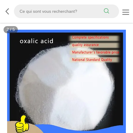
2
/
5