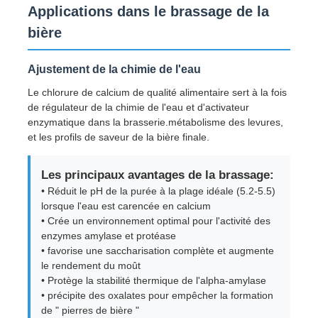
Applications dans le brassage de la
bière
Chlorure
Ajustement de la chimie de l'eau
Additifs de pétrole
Le chlorure de calcium de qualité alimentaire sert à la fois
de régulateur de la chimie de l'eau et d'activateur
enzymatique dans la brasserie.métabolisme des levures,
Remplisseur chimique
et les profils de saveur de la bière finale.
Produits chimiques des procédés minéraux
Les principaux avantages de la brassage:
• Réduit le pH de la purée à la plage idéale (5.2-5.5)
lorsque l'eau est carencée en calcium
Additifs alimentaires
• Crée un environnement optimal pour l'activité des
enzymes amylase et protéase
• favorise une saccharisation complète et augmente
Produits chimiques métallurgiques
le rendement du moût
• Protège la stabilité thermique de l'alpha-amylase
• précipite des oxalates pour empêcher la formation
Matière première électronique
de " pierres de bière "