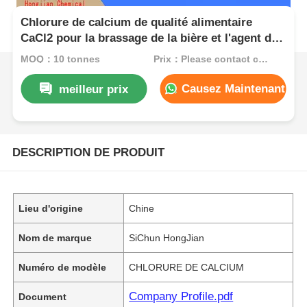
Chlorure de calcium de qualité alimentaire
CaCl2 pour la brassage de la bière et l'agent de
fermeture des aliments en conserve
MOQ：10 tonnes
Prix：Please contact customer service
Causez Maintenant
meilleur prix
DESCRIPTION DE PRODUIT
Lieu d'origine
Chine
Nom de marque
SiChun HongJian
Numéro de modèle
CHLORURE DE CALCIUM
Company Profile.pdf
Document