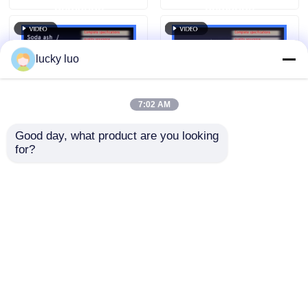
demande
demande
adaptable au
traitement de l'eau
lucky luo
7:02 AM
Good day, what product are you looking 
for?
Soda ash Dense
Chlorure de
sodium carbonate
polyaluminium (PAC)
99,2% de pureté avec
- Coagulant à haute
une forte densité en
efficacité avec une
envoyer une
envoyer une
vrac et une faible
large adaptabilité au
teneur en poussière
pH et une formation
demande
demande
pour la fabrication de
rapide de flocons
verre
pour le traitement de
Aperçu
Au sujet de nous
Contactez-nous
l'eau
Desktop Site
Plan du site