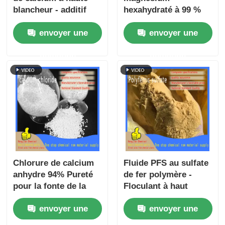
blancheur - additif
hexahydraté à 99 %
alimentaire E170 et
de pureté
envoyer une
envoyer une
charge plastique pour
MgCl₂·6H₂O pour
applications
agent de dégivrage et
demande
demande
industrielles
contrôle de la
poussière
Chlorure de calcium
Fluide PFS au sulfate
anhydre 94% Pureté
de fer polymère -
pour la fonte de la
Floculant à haut
neige et l'accélération
rendement à
envoyer une
envoyer une
du béton
sédimentation rapide
et à large pH